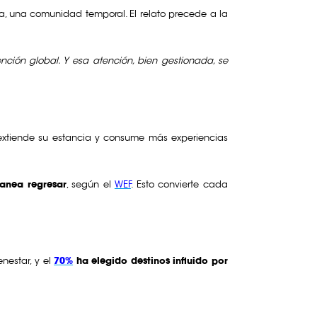
ca, una comunidad temporal. El relato precede a la
ción global. Y esa atención, bien gestionada, se
 extiende su estancia y consume más experiencias
anea regresar
, según el
WEF
. Esto convierte cada
enestar, y el
70%
ha elegido destinos influido por