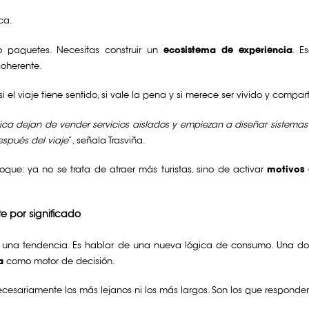
ca.
o paquetes. Necesitas construir un
ecosistema de experiencia
. E
coherente.
i el viaje tiene sentido, si vale la pena y si merece ser vivido y compar
a dejan de vender servicios aislados y empiezan a diseñar sistemas de
espués del viaje
”, señala Trasviña.
oque: ya no se trata de atraer más turistas, sino de activar
motivos 
e por significado
 una tendencia. Es hablar de una nueva lógica de consumo. Una d
a
como motor de decisión.
 necesariamente los más lejanos ni los más largos. Son los que respond