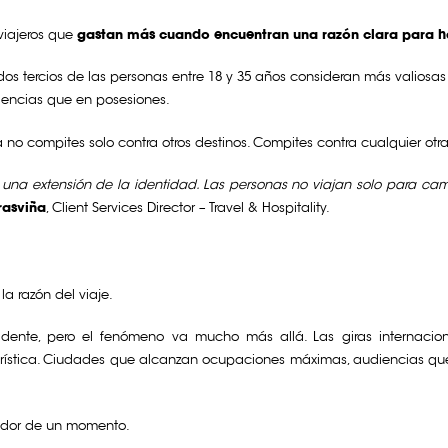
 viajeros que
gastan más cuando encuentran una razón clara para h
os tercios de las personas entre 18 y 35 años consideran más valiosas
riencias que en posesiones.
: ya no compites solo contra otros destinos. Compites contra cualquier ot
n una extensión de la identidad. Las personas no viajan solo para ca
rasviña
, Client Services Director – Travel & Hospitality.
la razón del viaje.
ente, pero el fenómeno va mucho más allá. Las giras internacionale
rística. Ciudades que alcanzan ocupaciones máximas, audiencias que 
ededor de un momento.