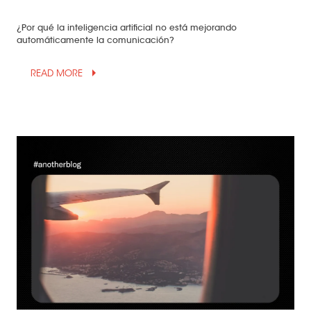
¿Por qué la inteligencia artificial no está mejorando
automáticamente la comunicación?
arrow_drop_up
READ MORE