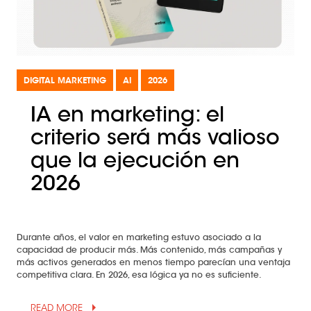
DIGITAL MARKETING
AI
2026
IA en marketing: el
criterio será más valioso
que la ejecución en
2026
Durante años, el valor en marketing estuvo asociado a la
capacidad de producir más. Más contenido, más campañas y
más activos generados en menos tiempo parecían una ventaja
competitiva clara. En 2026, esa lógica ya no es suficiente.
arrow_drop_up
READ MORE