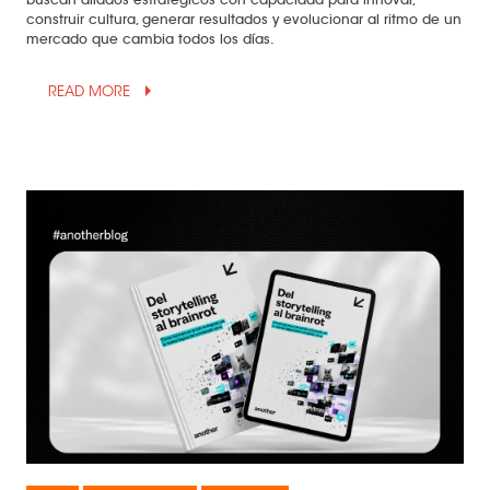
buscan aliados estratégicos con capacidad para innovar,
construir cultura, generar resultados y evolucionar al ritmo de un
mercado que cambia todos los días.
arrow_drop_up
READ MORE