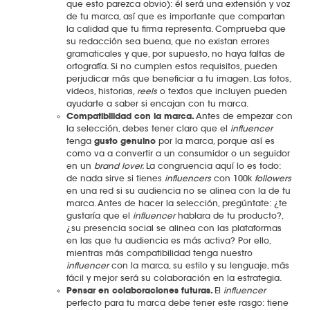
que esto parezca obvio): él será una extensión y voz
de tu marca, así que es importante que compartan
la calidad que tu firma representa. Comprueba que
su redacción sea buena, que no existan errores
gramaticales y que, por supuesto, no haya faltas de
ortografía. Si no cumplen estos requisitos, pueden
perjudicar más que beneficiar a tu imagen. Las fotos,
videos, historias,
reels
o textos que incluyen pueden
ayudarte a saber si encajan con tu marca.
Compatibilidad con la marca.
Antes de empezar con
la selección, debes tener claro que el
influencer
tenga
gusto genuino
por la marca, porque así es
como va a convertir a un consumidor o un seguidor
en un
brand lover.
La congruencia aquí lo es todo:
de nada sirve si tienes
influencers
con 100k
followers
en una red si su audiencia no se alinea con la de tu
marca. Antes de hacer la selección, pregúntate: ¿te
gustaría que el
influencer
hablara de tu producto?,
¿su presencia social se alinea con las plataformas
en las que tu audiencia es más activa? Por ello,
mientras más compatibilidad tenga nuestro
influencer
con la marca, su estilo y su lenguaje, más
fácil y mejor será su colaboración en la estrategia.
Pensar en colaboraciones futuras.
El
influencer
perfecto para tu marca debe tener este rasgo: tiene