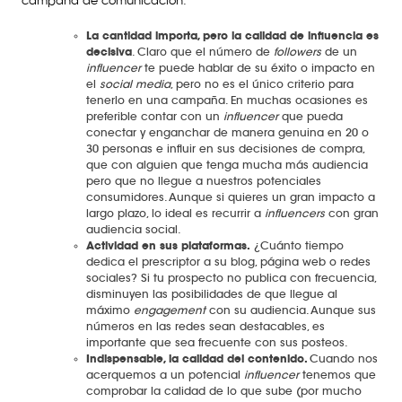
campaña de comunicación:
La cantidad importa, pero la calidad de influencia es
decisiva
. Claro que el número de
followers
de un
influencer
te puede hablar de su éxito o impacto en
el
social media
, pero no es el único criterio para
tenerlo en una campaña. En muchas ocasiones es
preferible contar con un
influencer
que pueda
conectar y enganchar de manera genuina en 20 o
30 personas e influir en sus decisiones de compra,
que con alguien que tenga mucha más audiencia
pero que no llegue a nuestros potenciales
consumidores. Aunque si quieres un gran impacto a
largo plazo, lo ideal es recurrir a
influencers
con gran
audiencia social.
Actividad en sus plataformas.
¿Cuánto tiempo
dedica el prescriptor a su blog, página web o redes
sociales? Si tu prospecto no publica con frecuencia,
disminuyen las posibilidades de que llegue al
máximo
engagement
con su audiencia. Aunque sus
números en las redes sean destacables, es
importante que sea frecuente con sus posteos.
Indispensable, la calidad del contenido.
Cuando nos
acerquemos a un potencial
influencer
tenemos que
comprobar la calidad de lo que sube (por mucho