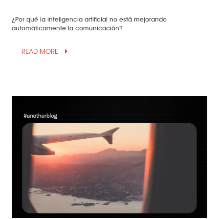
¿Por qué la inteligencia artificial no está mejorando
automáticamente la comunicación?
arrow_drop_up
READ MORE