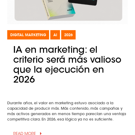
DIGITAL MARKETING
AI
2026
IA en marketing: el
criterio será más valioso
que la ejecución en
2026
Durante años, el valor en marketing estuvo asociado a la
capacidad de producir más. Más contenido, más campañas y
más activos generados en menos tiempo parecían una ventaja
competitiva clara. En 2026, esa lógica ya no es suficiente.
arrow_drop_up
READ MORE