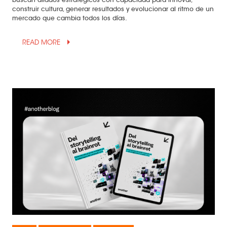
buscan aliados estratégicos con capacidad para innovar,
construir cultura, generar resultados y evolucionar al ritmo de un
mercado que cambia todos los días.
arrow_drop_up
READ MORE