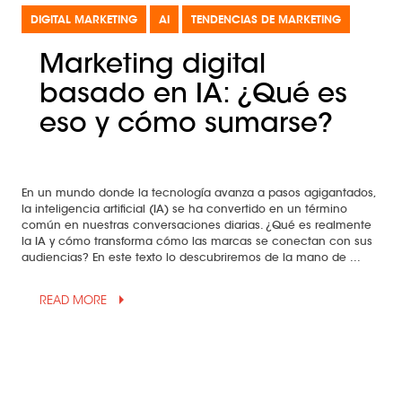
DIGITAL MARKETING
AI
TENDENCIAS DE MARKETING
Marketing digital
basado en IA: ¿Qué es
eso y cómo sumarse?
En un mundo donde la tecnología avanza a pasos agigantados,
la inteligencia artificial (IA) se ha convertido en un término
común en nuestras conversaciones diarias. ¿Qué es realmente
la IA y cómo transforma cómo las marcas se conectan con sus
audiencias? En este texto lo descubriremos de la mano de ...
arrow_drop_up
READ MORE