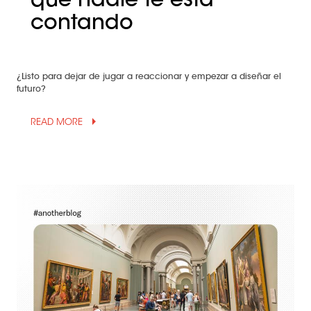
que nadie te está
contando
¿Listo para dejar de jugar a reaccionar y empezar a diseñar el
futuro?
arrow_drop_up
READ MORE